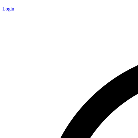
Login