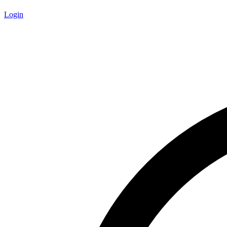
Login