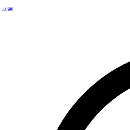
Login