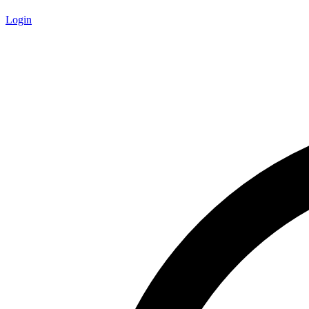
Login