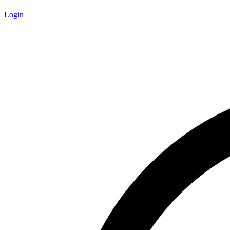
Login