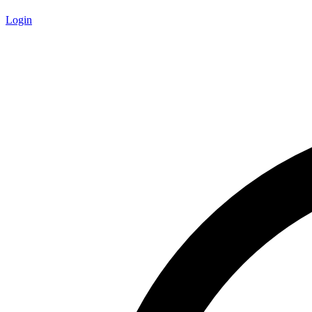
Login