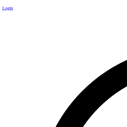
Login