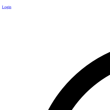
Login