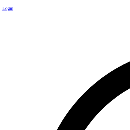
Login