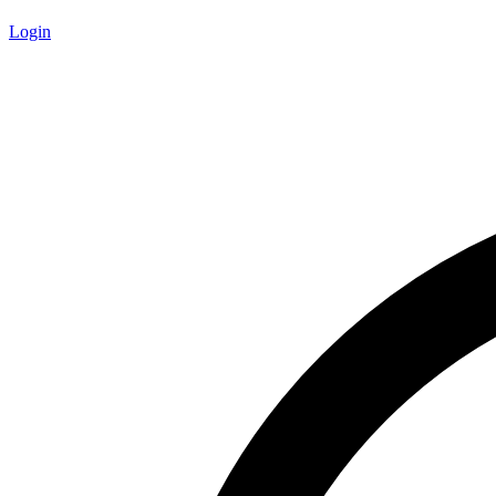
Login