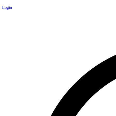
Login