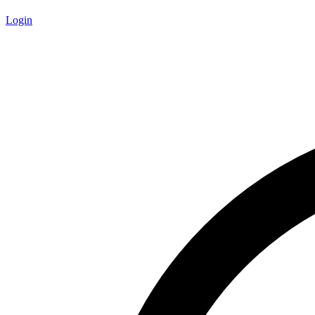
Login