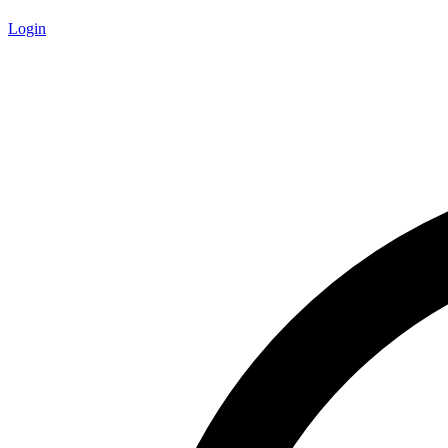
Login