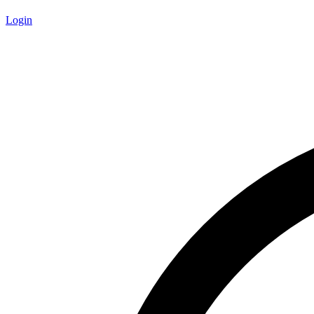
Login