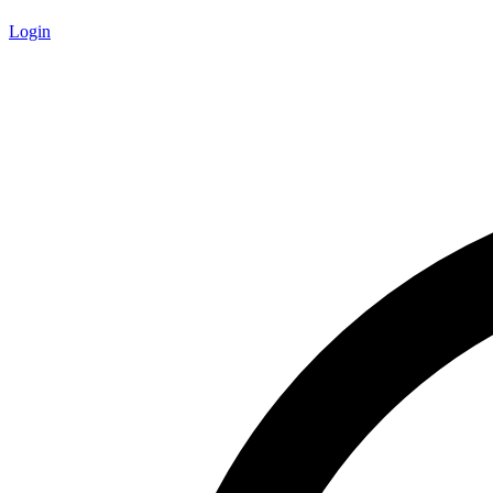
Login