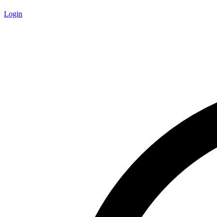
Login