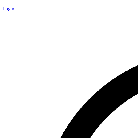
Login