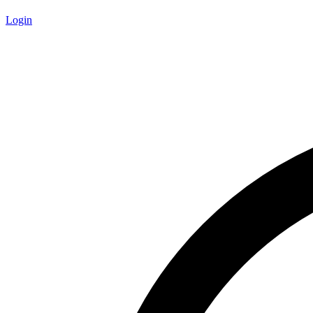
Login