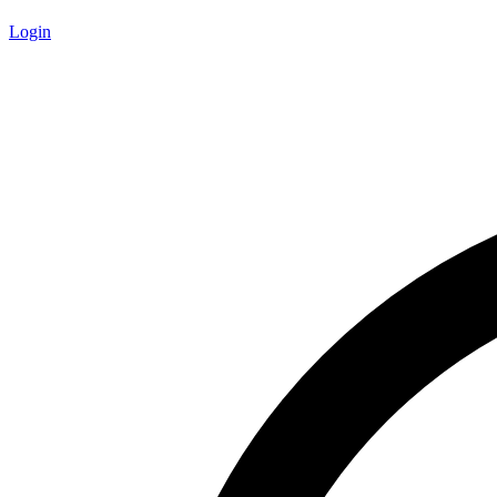
Login