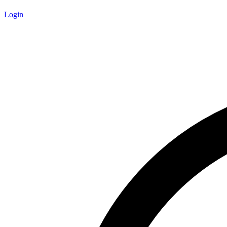
Login