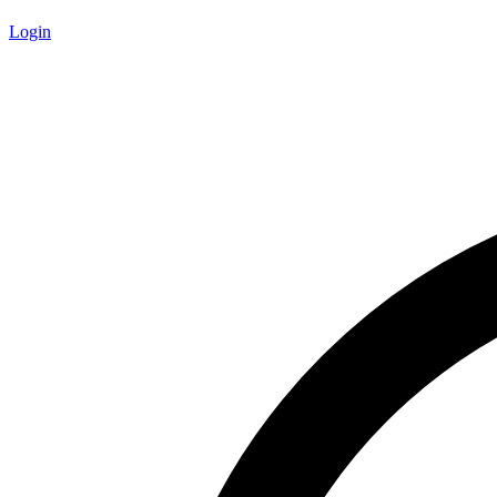
Login