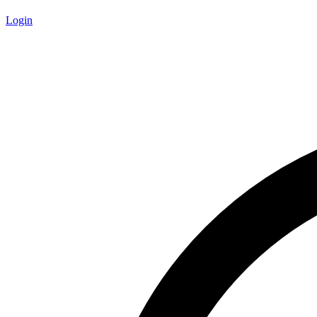
Login