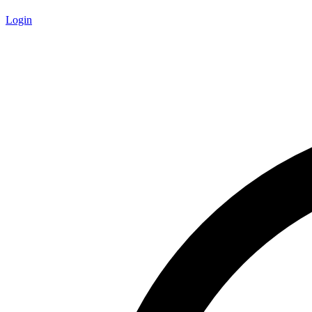
Login