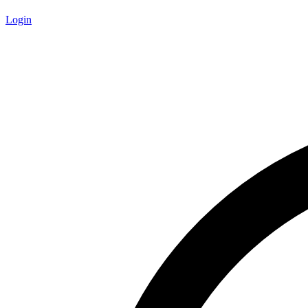
Login