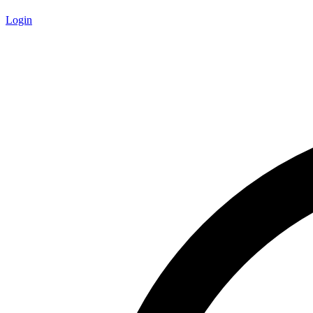
Login