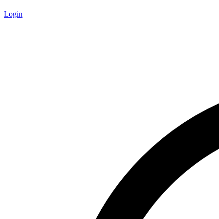
Login