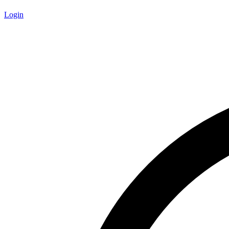
Login