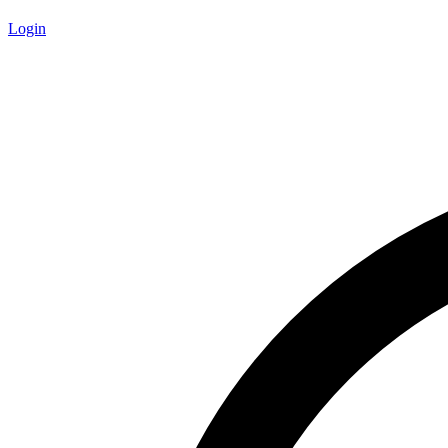
Login