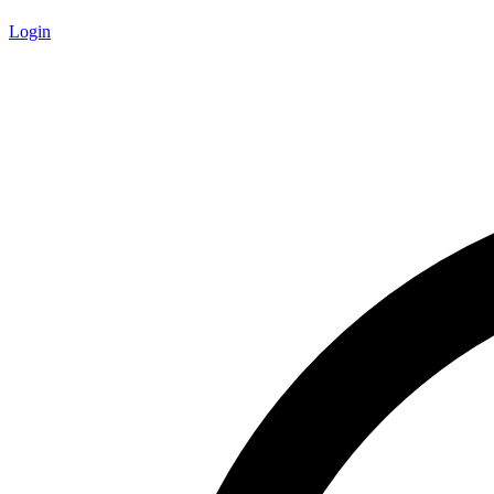
Login