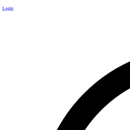
Login