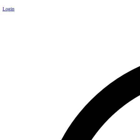
Login