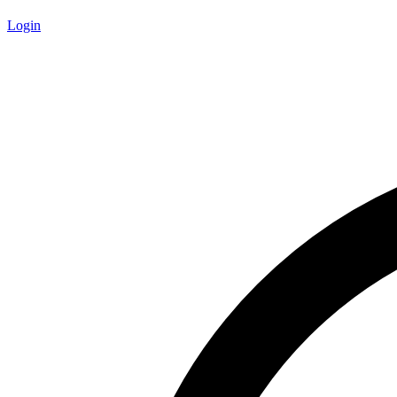
Login