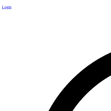
Login