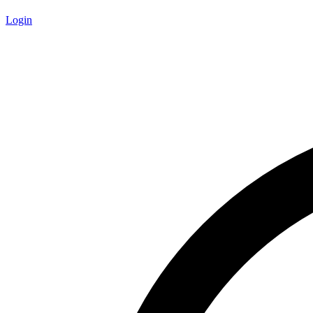
Login