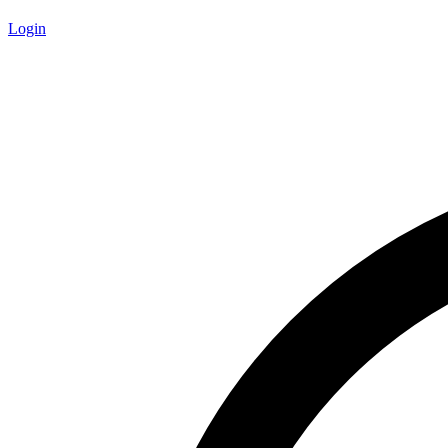
Login