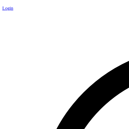
Login