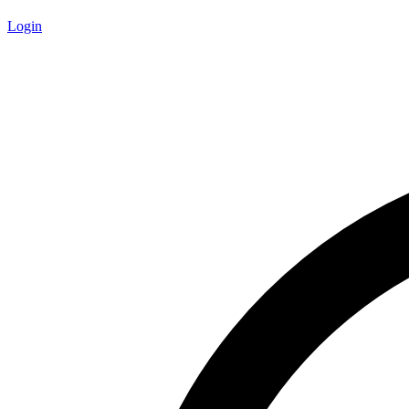
Login