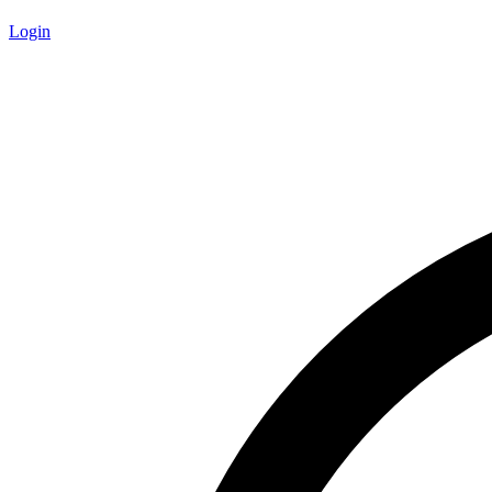
Login