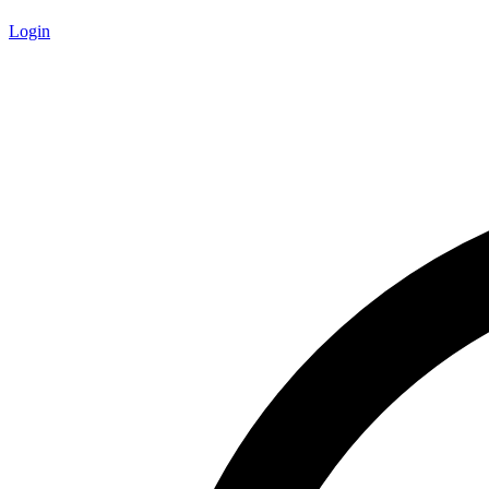
Login