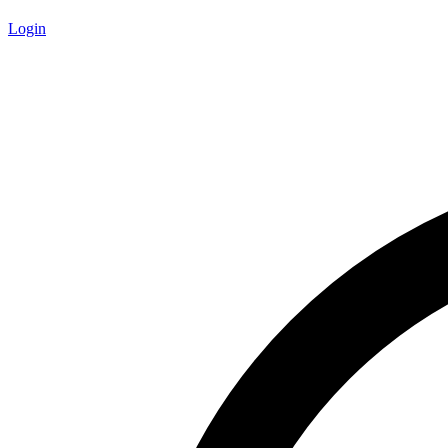
Login