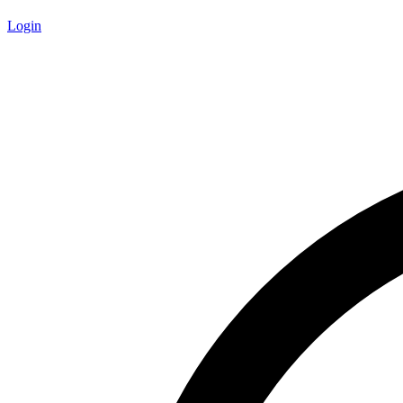
Login