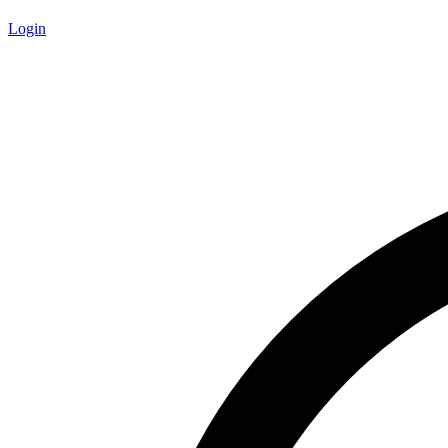
Login