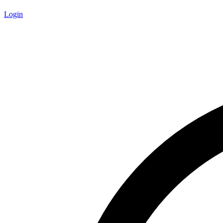
Login