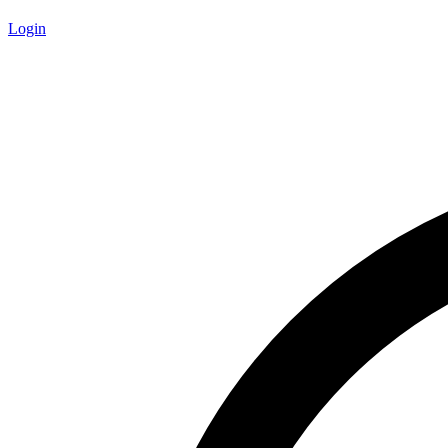
Login