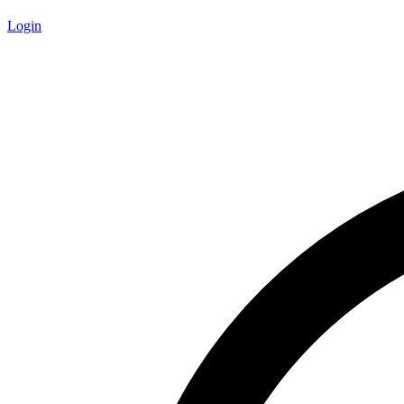
Login