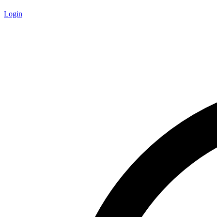
Login