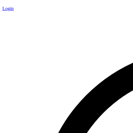
Login