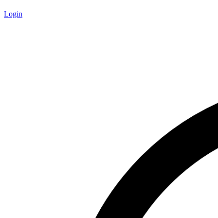
Login