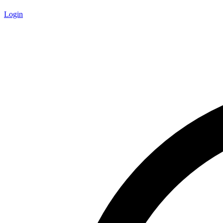
Login