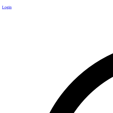
Login